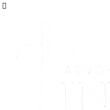
GDPR
Advokatbyrån Ola Tingvall är personuppgiftsansvarig för personuppgif
uppdraget förbereds eller administreras. Det finns ingen skyldighet att 
sig uppdrag eftersom advokatbyrån då inte kan genomföra nödvändig jä
Advokatbyrån behandlar uppgifterna för att genomföra jävs- och penningtv
redovisnings- och faktureringsändamål. Personuppgifterna behandlas på g
rättslig förpliktelse eller, vid offentliga förordnanden, för att fullgöra e
Uppgifterna kan även användas för affärs- och metodutveckling, marknad
verksamheten behandlas på grundval av advokatbyråns berättigade int
Personuppgifter kan komma att överföras mellan advokatbyrån och annan
och för resursallokering.
Advokatbyrån Ola Tingvall lämnar inte ut personuppgifter till utomståe
då det inom ramen för ett visst uppdrag är nödvändigt för att tillvarata 
skyldighet eller efterkomma myndighetsbeslut eller beslut av domstol, el
för advokatbyråns/anställds räkning. Uppgifterna kan komma att lämnas 
dina rättigheter.
Personuppgifterna sparas, i enlighet med den skyldighet som åvilar A