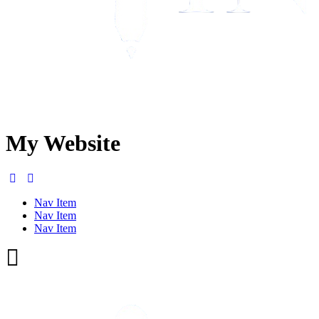
från dagen för ärendets slutförande, eller den längre tid som påkallas av
Du har rätt att kostnadsfritt begära information från Advokatbyrån Ola 
kommer Advokatbyrån Ola Tingvall att rätta eller radera uppgifter som ä
uppgifter inte behandlas för direktmarknadsföringsändamål. Du har även rä
få uppgifterna överförda till en tredje part som du anvisar. Om du är 
tillsynsmyndighet. I Sverige är det Datainspektionen (www.datainspektio
Vid tvist
My Website
Konsumenttvistnämnden kan pröva arvodestvister och andra ekonomiska
advokatbyrå. För vidare information se
www.advokatsamfundet.se.
Nav Item
Nav Item
Nav Item